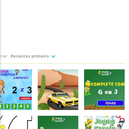
nar:
Recentes primeiro
ividades
Atividades