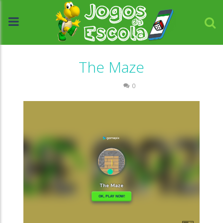
The Maze
Labirinto
0
//