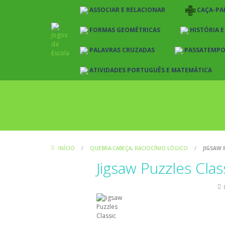
ASSOCIAR E RELACIONAR
CAÇA-PA
FORMAS GEOMÉTRICAS
HISTÓRIA 
PALAVRAS CRUZADAS
PASSATEMP
ATIVIDADES PORTUGUÊS E MATEMÁTICA
INÍCIO
/
QUEBRA-CABEÇA
,
RACIOCÍNIO LÓGICO
/
JIGSAW 
Jigsaw Puzzles Clas
Quebra-cabeça
Raciocínio Lógico