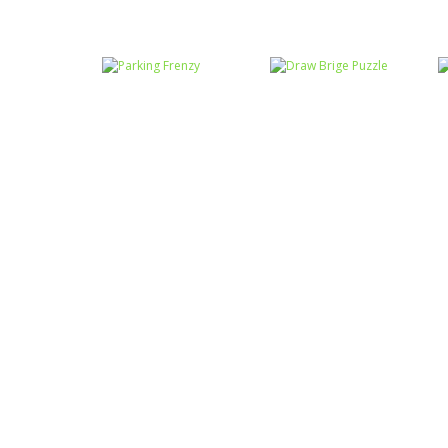
Quebra-cabeça
Quebra-cabeça
Raciocínio Lógico
Troca sapos
Festa Junina
Raciocínio Lógico
Draw Brige
Raciocínio Lógico
Parking Frenzy
Puzzle