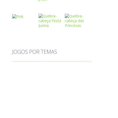
Play
Play
Play
Play
Play
Play
o
JOGOS POR TEMAS
Play
Play
Play
adição
alfabeto
Android
animais
associar
atenção
atividade
o
atividades
atividades de matemática
blocos
bola
bolas
caminhos
carro
carros
caça-palavras
ciências
ciências da natureza
coelho