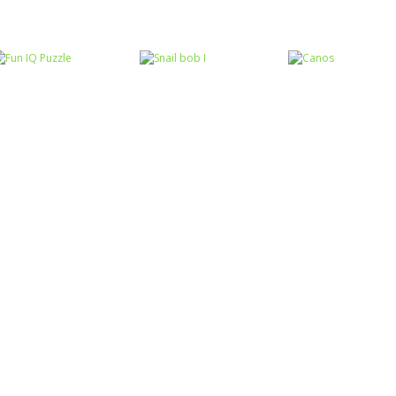
Raciocínio Lógico
Mahjong Connect
Raciocínio Lógico
Raciocínio Lógic
Fish World
Flow Mania
Doctor Acorn 2
Raciocínio Lógico
Raciocínio Lógico
Raciocínio Lógic
Fun IQ Puzzle
Snail bob I
Canos