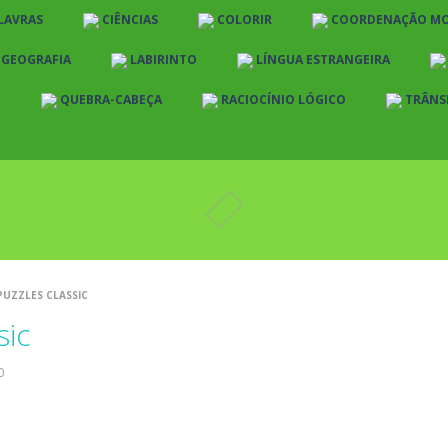
LAVRAS
CIÊNCIAS
COLORIR
COORDENAÇÃO M
E GEOGRAFIA
LABIRINTO
LÍNGUA ESTRANGEIRA
O
QUEBRA-CABEÇA
RACIOCÍNIO LÓGICO
TRÂNS
PUZZLES CLASSIC
sic
0