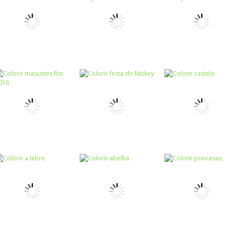
Colorir
Colorir
Colorir pássaros
Colorir Branca de
Colorir
II
Neve
Colorir anjinhos
Colorir
Colorir
Colorir Looney
Colorir Princes
Colorir
Colorir dálmatas
Tunes Babys
da Disney
Colorir
Colorir
Colorir mascotes
Colorir festa do
Colorir
Rio 2016
Mickey
Colorir castelo