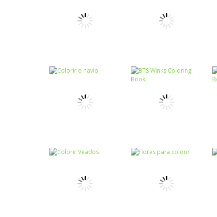
Colorir
Minecraft Fun
Colorir
Mandala Pages
Coloring Book
Colorir
Colorir
A árvore dos
Colorir partes do
sonhos
carro
Colorir
BTS Winks
Colorir
Colorir o navio
Coloring Book