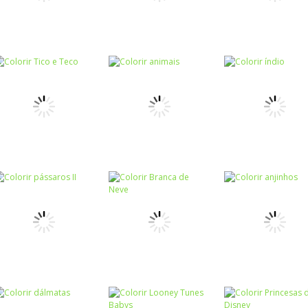
Colorindo e
Colorir
Colorir
aprendendo
Sereia encantada
Riscos e rabisc
Colorir
Colorir patinho
Colorir
Colorir
feio
Colorir Ginger
Colorir safári
Colorir
Colorir Tico e
Colorir
Colorir
Teco
Colorir animais
Colorir índio