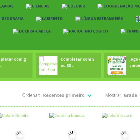
LAVRAS
CIÊNCIAS
COLORIR
COORDENAÇÃO M
E GEOGRAFIA
LABIRINTO
LÍNGUA ESTRANGEIRA
O
QUEBRA-CABEÇA
RACIOCÍNIO LÓGICO
TRÂNS
pletar com g
Completar com S
Jogo 
..
ou SS ..
sinôn
Ordenar:
Recentes primeiro
Mostra:
Grade