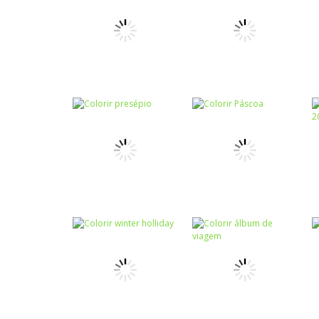
Colorir
Atividade de
Colorir
pintura
Colorir Cartoon
Colorir
Colorir
Colorir
Colorir ovelha
Madagascar
Colorir
Colorir
Colorir presépio
Colorir Páscoa