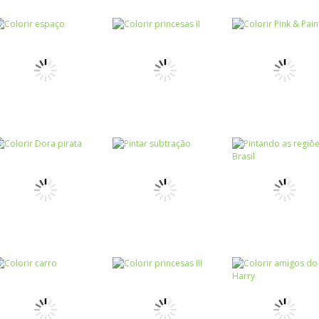
Colorir
Colorir
Colorir
Colorir a lebre
Colorir abelha
Colorir princes
Colorir
Colorir
Colorir princesas
Colorir Pink &
Colorir
Colorir espaço
II
Paint
Colorir
Colorir