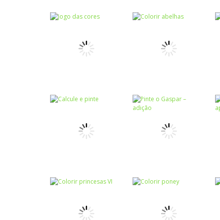
Colorir
Flores para
Colorir
Colorir Veados
colorir
Colorir
Colorir
Jogo das cores
Colorir abelhas
Colorir