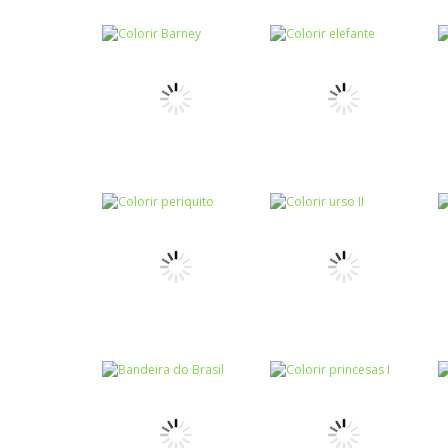
Colorir
Colorir
Colorir winter
Colorir álbum de
holliday
viagem
Colorir
Colorir
Colorir Barney
Colorir elefante