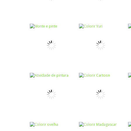
Pinte o Gaspar –
Colorir
Calcule e pinte
adição
Colorir
Colorir princesas
Colorir
VI
Colorir poney
Colorir
Colorir
Monte e pinte
Colorir Yuri