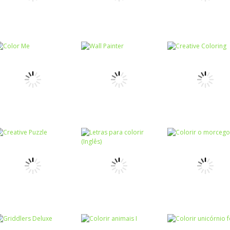
Colorir
Colorir
Colorir
Colorir Donuts
Colorir a boneca
Colorir o coco
Colorir
Colorir
Colorir
Color Me
Wall Painter
Creative Colori