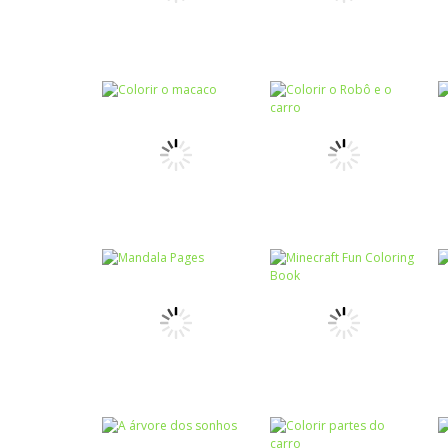
Colorir
Colorir Festa
Colorir
Junina
Animals Coloring
Colorir
Colorir o Robô e o
Colorir
Colorir o macaco
carro