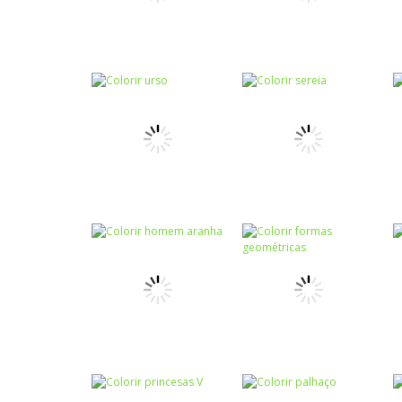
Colorir
Colorir
Colorir periquito
Colorir urso II
Colorir
Colorir
Bandeira do
Colorir princesas
Brasil
I
Colorir
Colorir
Colorir urso
Colorir sereia