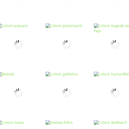
Colorir Dora
Pintando as
Colorir
pirata
Pintar subtração
regiões do Bras
Colorir
Colorir
Colorir princesas
Colorir amigos
Colorir
Colorir carro
III
Harry
Colorir
Colorir
Colorir princesas
Colorir August
Colorir
Colorir pássaro
IV
and Pepi