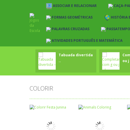
ASSOCIAR E RELACIONAR
CAÇA-PA
FORMAS GEOMÉTRICAS
HISTÓRIA 
PALAVRAS CRUZADAS
PASSATEMP
ATIVIDADES PORTUGUÊS E MATEMÁTICA
Tabuada divertida
Com
..
ou j 
COLORIR