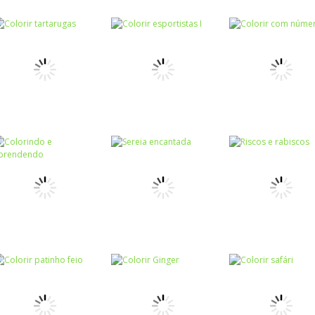
Colorir
Colorir
Colorir
Pinte a casa 2
Livro para colorir
Pinte a casa
Colorir
Colorir
Colorir
Colorir
Colorir
Colorir com
tartarugas
esportistas I
números
Colorir