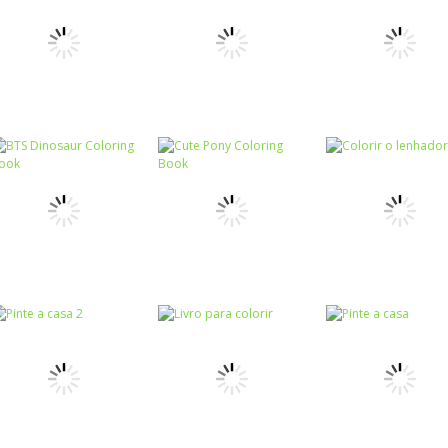
Colorir
Colorir
Letras para
Colorir o
Colorir
Creative Puzzle
colorir (Inglês)
morcego
Colorir
Colorir unicórni
Colorir
Colorir
Griddlers Deluxe
Colorir animais I
fofo
Colorir
Colorir
BTS Dinosaur
Cute Pony
Colorir
Coloring Book
Coloring Book
Colorir o lenha