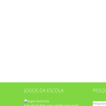
JOGOS DA ESCOLA
PESQ
Pesquisar
Este site foi feito com carinho para você!