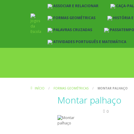
ASSOCIAR E RELACIONAR
CAÇA-PA
FORMAS GEOMÉTRICAS
HISTÓRIA 
PALAVRAS CRUZADAS
PASSATEMP
ATIVIDADES PORTUGUÊS E MATEMÁTICA
INÍCIO
/
FORMAS GEOMÉTRICAS
/
MONTAR PALHAÇO
Montar palhaço
Formas Geométricas
0