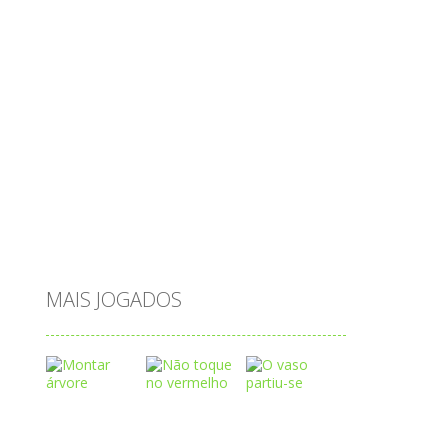
passatempo
peixes
português
princesas
problemas
prova brasil
páscoa
quebra-cabeça
quiz
raciocínio
relacionar
roupas
saeb
saltar
sequência
sistema
subtração
sílabas
tabuada
tabuleiro
trânsito
vestir
vogais
água
MAIS JOGADOS