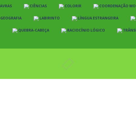
LAVRAS
CIÊNCIAS
COLORIR
COORDENAÇÃO MO
E GEOGRAFIA
LABIRINTO
LÍNGUA ESTRANGEIRA
O
QUEBRA-CABEÇA
RACIOCÍNIO LÓGICO
TRÂNS