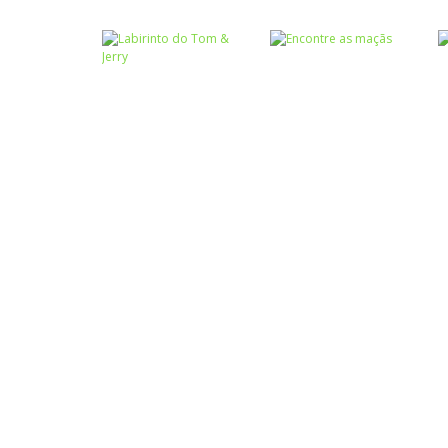
Coordenação
Motora
Labirinto
Labirinto do
Labirinto da Hello
Mouse
Kitty
Labirinto
Labirinto
Labirinto do Tom
Encontre as
& Jerry
maçãs