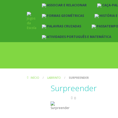
ASSOCIAR E RELACIONAR
CAÇA-PA
FORMAS GEOMÉTRICAS
HISTÓRIA 
PALAVRAS CRUZADAS
PASSATEMP
ATIVIDADES PORTUGUÊS E MATEMÁTICA
INÍCIO
/
LABIRINTO
/
SURPREENDER
Surpreender
Labirinto
0