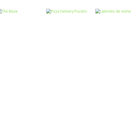
Labirinto
Labirinto em 100
Labirinto
Labirinto
segundos
Fuga do Rato
Labirinto Kids
Labirinto
Labirinto
Pizza Delivery
Labirinto de
Labirinto
The Maze
Puzzles
números