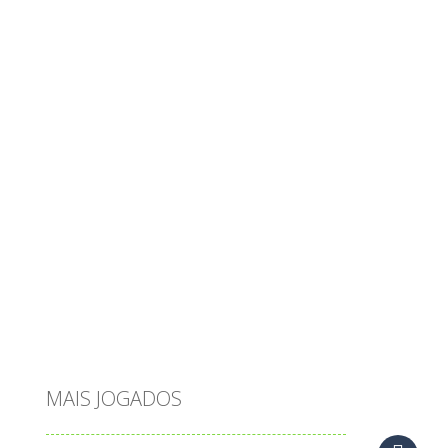
multiplicação
natal
números
objetos
obstáculos
operações
ovos
palavras
Papai Noel
passatempo
peixes
português
princesas
problemas
prova brasil
páscoa
quebra-cabeça
quiz
raciocínio
relacionar
roupas
saeb
saltar
sequência
sistema
subtração
sílabas
tabuada
tabuleiro
trânsito
vestir
vogais
água
MAIS JOGADOS