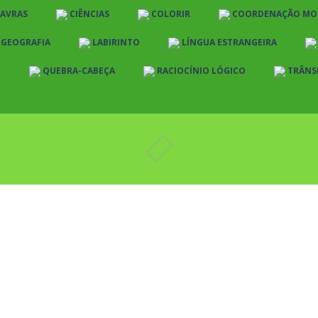
LAVRAS
CIÊNCIAS
COLORIR
COORDENAÇÃO MO
E GEOGRAFIA
LABIRINTO
LÍNGUA ESTRANGEIRA
O
QUEBRA-CABEÇA
RACIOCÍNIO LÓGICO
TRÂNS