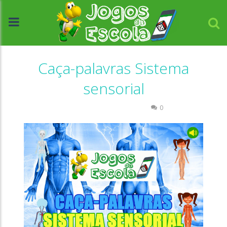
Caça-palavras Sistema
sensorial
Caça-palavras
Ciências
0
//