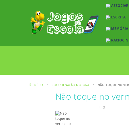
ASSOCIAR
ESCRITA
MEMÓRIA
RACIOCÍN
INÍCIO
/
COORDENAÇÃO MOTORA
/
NÃO TOQUE NO VE
Não toque no ver
Coordenação Motora
0