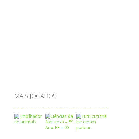
passatempo
peixes
português
princesas
problemas
prova brasil
páscoa
quebra-cabeça
quiz
raciocínio
relacionar
roupas
saeb
saltar
sequência
sistema
subtração
sílabas
tabuada
tabuleiro
trânsito
vestir
vogais
água
MAIS JOGADOS