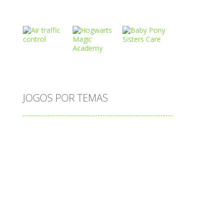
Play
Play
Play
Play
Play
Play
JOGOS POR TEMAS
Play
Play
Play
adição
alfabeto
Android
animais
associar
atenção
atividade
atividades
atividades de matemática
blocos
bola
bolas
caminhos
carro
carros
caça-palavras
ciências
ciências da natureza
coelho