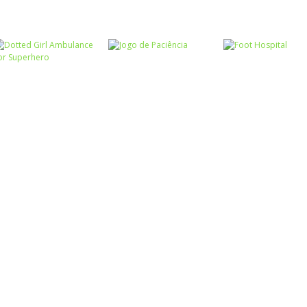
Associar e
Relacionar
Funny Princesses
Passatempo
– Spot the
Cooking Cafe
Passatempo
Difference
Pilot Heroes
Food Chef
Passatempo
Dotted Girl
Ambulance For
Passatempo
Passatempo
Superhero
Jogo de Paciência
Foot Hospital