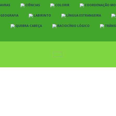
LAVRAS
CIÊNCIAS
COLORIR
COORDENAÇÃO MO
E GEOGRAFIA
LABIRINTO
LÍNGUA ESTRANGEIRA
O
QUEBRA-CABEÇA
RACIOCÍNIO LÓGICO
TRÂNS