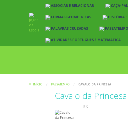
ASSOCIAR E RELACIONAR
CAÇA-PA
FORMAS GEOMÉTRICAS
HISTÓRIA 
PALAVRAS CRUZADAS
PASSATEMP
ATIVIDADES PORTUGUÊS E MATEMÁTICA
INÍCIO
/
PASSATEMPO
/
CAVALO DA PRINCESA
Cavalo da Princesa
Passatempo
0