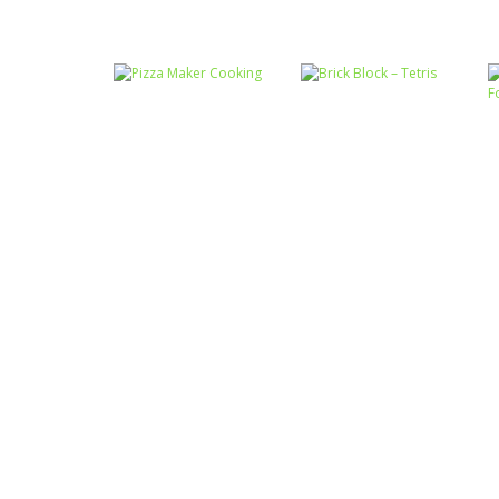
Passatempo
Miss Charming
Passatempo
Desert Car Race
Unicorn Hairstyle
Passatempo
Passatempo
Pizza Maker
Brick Block –
Cooking
Tetris