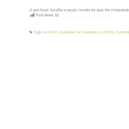
O que fazer: Escolha a opção correta do quiz. No computado
Post Views:
62
Tags:
Android
,
atividades de matemática
,
HTML5
,
matemát