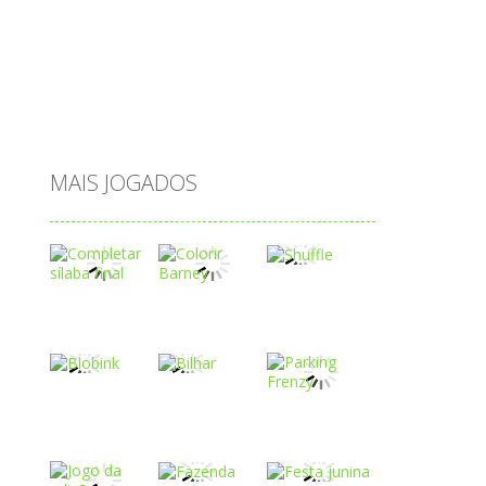
saltar
sequência
sistema
subtração
sílabas
tabuada
tabuleiro
trânsito
vestir
vogais
água
MAIS JOGADOS
Play
Play
Play