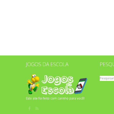
JOGOS DA ESCOLA
PESQ
Pesquisar
por:
Este site foi feito com carinho para você!