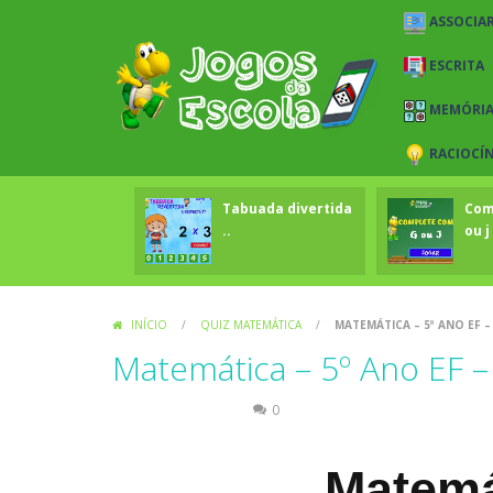
ASSOCIAR
ESCRITA
MEMÓRI
RACIOCÍ
Tabuada divertida
Com
..
ou j 
INÍCIO
/
QUIZ MATEMÁTICA
/
MATEMÁTICA – 5º ANO EF –
Matemática – 5º Ano EF –
Quiz Matemática
0
Matemá