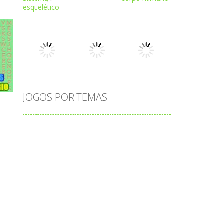
Play
Play
Play
Play
Play
Play
JOGOS POR TEMAS
Play
Play
Play
adição
alfabeto
Android
animais
associar
atenção
atividade
o
atividades
atividades de matemática
blocos
bola
bolas
caminhos
carro
carros
caça-palavras
ciências
ciências da natureza
coelho