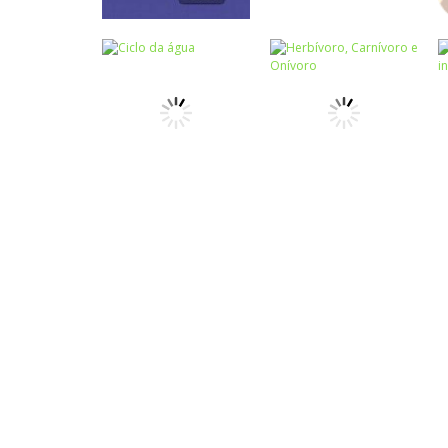
Ciências
Jogo das três
Ciências
pistas
Sistema urinário
Ciências
Herbívoro,
Carnívoro e
Ciências
Ciclo da água
Onívoro