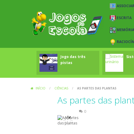
ASSOCIAR
ESCRITA
MEMÓRI
RACIOCÍ
Jogo das três
Sis
pistas
INÍCIO
/
CIÊNCIAS
/
AS PARTES DAS PLANTAS
As partes das plan
Ciências
0