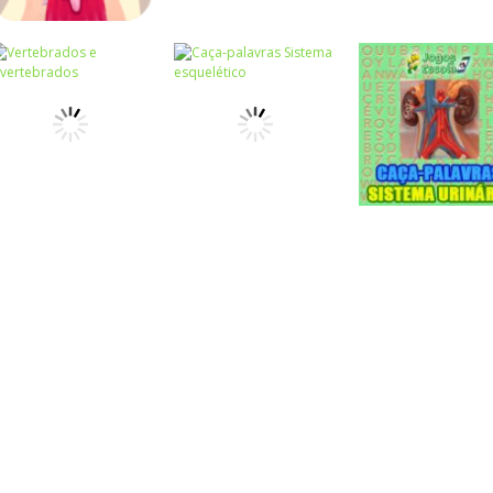
Ciências
Ciências
Ciências
Dentista
Sistema
Sistema
Engraçado
circulatório
reprodutor
Caça-palavras
Caça-palavras
Ciências
Caça-palavras
Vertebrados e
Sistema
Caça-palavras
invertebrados
esquelético
Sistema urinári