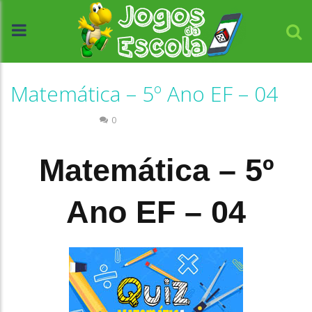
Matemática – 5º Ano EF – 04
Quiz Matemática
0
Matemática – 5º
Ano EF – 04