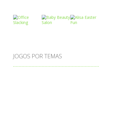
Play
Play
Play
Play
Play
Play
JOGOS POR TEMAS
Play
Play
Play
adição
alfabeto
Android
animais
associar
atenção
atividade
atividades
atividades de matemática
blocos
bola
bolas
caminhos
carro
carros
caça-palavras
ciências
ciências da natureza
coelho