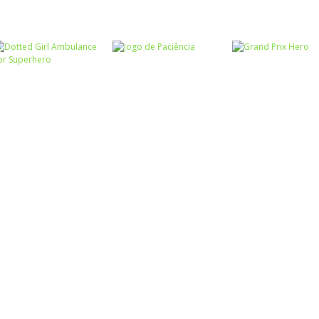
Associar e
Relacionar
Funny Princesses
Passatempo
– Spot the
Cooking Cafe
Passatempo
Difference
Pilot Heroes
Food Chef
Passatempo
Dotted Girl
Ambulance For
Passatempo
Passatempo
Superhero
Jogo de Paciência
Grand Prix Hero