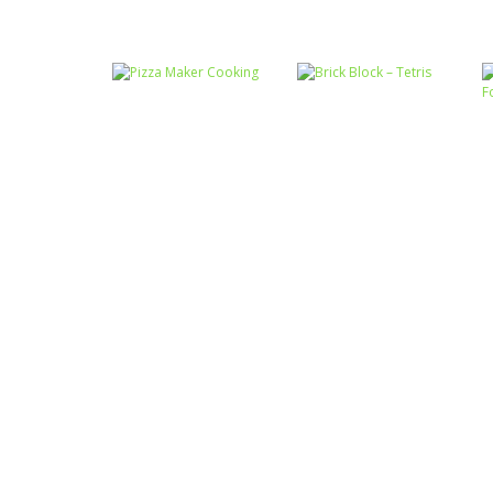
Passatempo
Miss Charming
Passatempo
Desert Car Race
Unicorn Hairstyle
Passatempo
Passatempo
Pizza Maker
Brick Block –
Cooking
Tetris