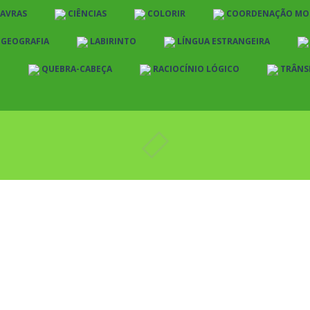
LAVRAS
CIÊNCIAS
COLORIR
COORDENAÇÃO MO
E GEOGRAFIA
LABIRINTO
LÍNGUA ESTRANGEIRA
O
QUEBRA-CABEÇA
RACIOCÍNIO LÓGICO
TRÂNS