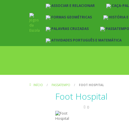
ASSOCIAR E RELACIONAR
CAÇA-PA
FORMAS GEOMÉTRICAS
HISTÓRIA 
PALAVRAS CRUZADAS
PASSATEMP
ATIVIDADES PORTUGUÊS E MATEMÁTICA
INÍCIO
/
PASSATEMPO
/
FOOT HOSPITAL
Foot Hospital
Passatempo
0