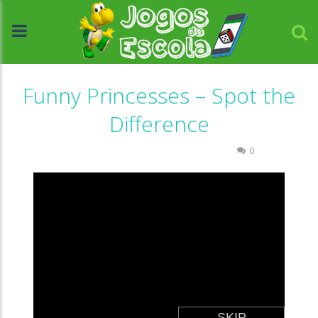
Funny Princesses – Spot the
Difference
Associar e Relacionar
Passatempo
0
//