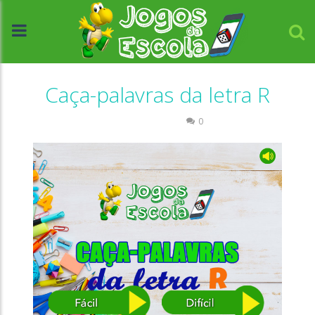
Caça-palavras da letra R
Caça-palavras
0
//