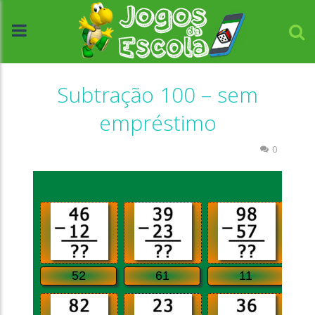
Subtração 100 – sem
empréstimo
Atividades Português e Matemática
Números
0
//