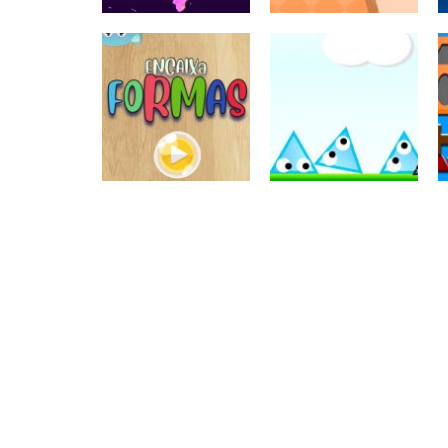
Coordenação
Formas
Motora
Geométricas
Fit
Shape
Formas
Geométricas
Formas
Construção
Geométricas
Encaixa formas
catastrófica