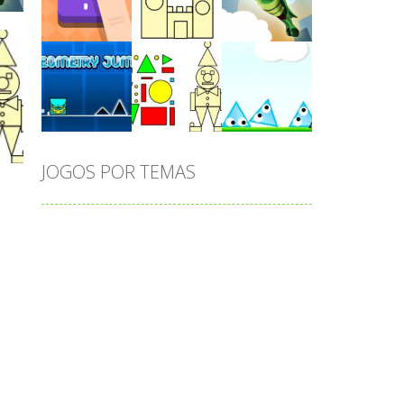
Play
Play
Play
s
Play
Play
Play
m?
JOGOS POR TEMAS
Play
Play
Play
adição
alfabeto
Android
animais
associar
atenção
atividade
o
atividades
atividades de matemática
blocos
bola
bolas
caminhos
carro
carros
caça-palavras
ciências
ciências da natureza
coelho