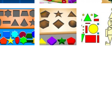
Formas
Formas
Geométricas
Geométricas
Formas
Geometry
O que as forma
Geométricas
Jumping
Locometry
têm em comu
Formas
Geométricas
Formas
Formas
Encaixa formas
Geométricas
Geométricas
geometricas I
As formas
Montar palhaç