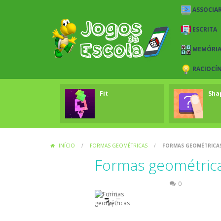
ASSOCIAR
ESCRITA
MEMÓRI
RACIOCÍ
Fit
Sha
INÍCIO
/
FORMAS GEOMÉTRICAS
/
FORMAS GEOMÉTRICA
Formas geométric
Formas Geométricas
0