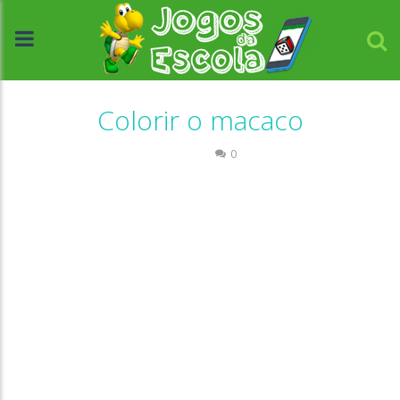
Colorir o macaco
Colorir
0
//