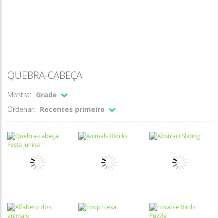
QUEBRA-CABEÇA
Mostra:
Grade
Ordenar:
Recentes primeiro
Quebra-
cabeça