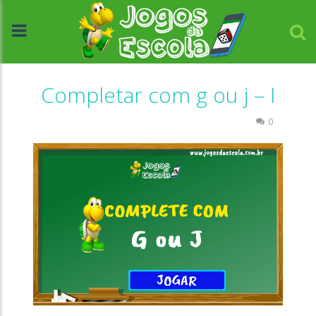
Completar com g ou j – I
Atividades Português e Matemática
Escrita
0
//