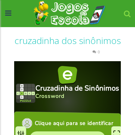
cruzadinha dos sinônimos
Escrita
Palavras Cruzadas
0
//