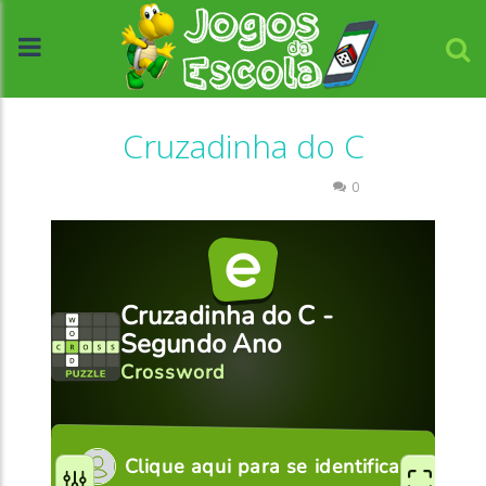
Cruzadinha do C
Escrita
Palavras Cruzadas
0
//