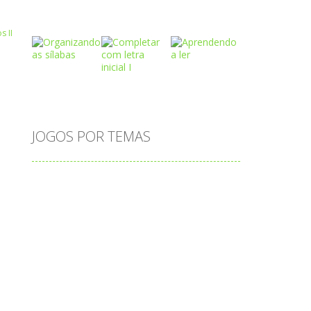
Play
Play
Play
Play
Play
Play
JOGOS POR TEMAS
Play
Play
Play
adição
alfabeto
Android
animais
associar
atenção
atividade
atividades
atividades de matemática
blocos
bola
bolas
caminhos
carro
carros
caça-palavras
ciências
ciências da natureza
coelho