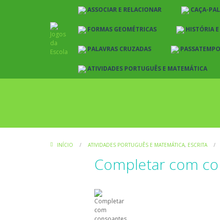
ASSOCIAR E RELACIONAR
CAÇA-PA
FORMAS GEOMÉTRICAS
HISTÓRIA 
PALAVRAS CRUZADAS
PASSATEMP
ATIVIDADES PORTUGUÊS E MATEMÁTICA
INÍCIO
/
ATIVIDADES PORTUGUÊS E MATEMÁTICA
,
ESCRITA
/
Completar com co
Atividades Português e Matemática
E