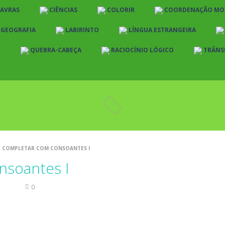
LAVRAS
CIÊNCIAS
COLORIR
COORDENAÇÃO MO
E GEOGRAFIA
LABIRINTO
LÍNGUA ESTRANGEIRA
O
QUEBRA-CABEÇA
RACIOCÍNIO LÓGICO
TRÂNS
COMPLETAR COM CONSOANTES I
nsoantes I
scrita
0