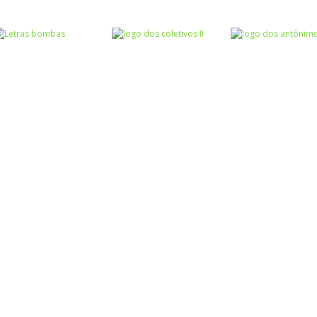
Atividades
Atividades
Português e
Português e
Matemática
Matemática
Completar com S
Jogo dos
Escrita
ou SS – I
sinônimos II
Roda a roda
Atividades
Atividades
Português e
Português e
Matemática
Matemática
Jogo dos
Jogo dos
Escrita
Letras bombas
coletivos II
antônimos II