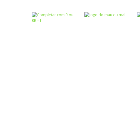
Atividades
Atividades
Português e
Português e
Matemática
Matemática
Tabuada
Completar com g
divertida – I
ou j – I
Atividades
Atividades
Português e
Português e
Matemática
Matemática
Completar com R
Jogo do mau ou
ou RR – I
mal