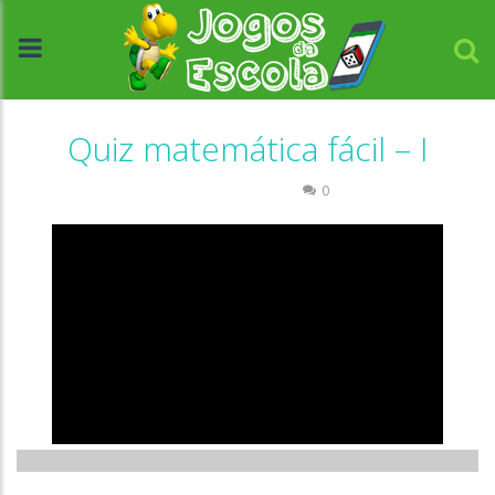
Quiz matemática fácil – I
Quiz Matemática
0
//