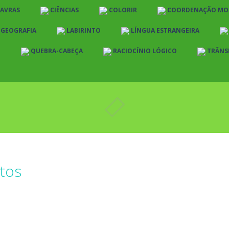
LAVRAS
CIÊNCIAS
COLORIR
COORDENAÇÃO MO
E GEOGRAFIA
LABIRINTO
LÍNGUA ESTRANGEIRA
O
QUEBRA-CABEÇA
RACIOCÍNIO LÓGICO
TRÂNS
tos