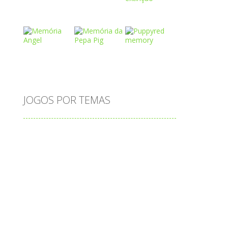
Play
Play
Play
ep
Play
Play
Play
JOGOS POR TEMAS
Play
Play
Play
adição
alfabeto
Android
animais
associar
atenção
atividade
atividades
atividades de matemática
blocos
bola
bolas
caminhos
carro
carros
caça-palavras
ciências
ciências da natureza
coelho