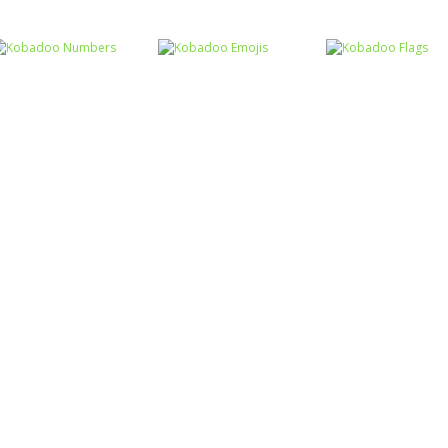
Memória
Memória
Memória
Memória dos
Memória da Copa
Shaun the She
animais II
do Mundo
Memory
Memória
Kobadoo
Memória
Memória
Numbers
Kobadoo Emojis
Kobadoo Flags