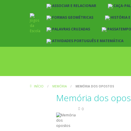
ASSOCIAR E RELACIONAR
CAÇA-PA
FORMAS GEOMÉTRICAS
HISTÓRIA 
PALAVRAS CRUZADAS
PASSATEMP
ATIVIDADES PORTUGUÊS E MATEMÁTICA
INÍCIO
/
MEMÓRIA
/
MEMÓRIA DOS OPOSTOS
Memória dos opos
Memória
0