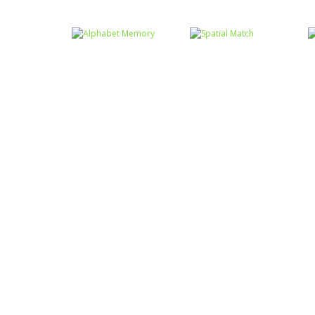
Memória
Memória
Animal Kids
Memória dos
Memory
animais III
Memória
Alphabet
Memória
Memory
Spatial Match