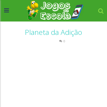
Planeta da Adição
Números
0
//