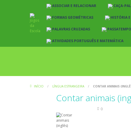
ASSOCIAR E RELACIONAR
CAÇA-PA
FORMAS GEOMÉTRICAS
HISTÓRIA 
PALAVRAS CRUZADAS
PASSATEMP
ATIVIDADES PORTUGUÊS E MATEMÁTICA
INÍCIO
/
LÍNGUA ESTRANGEIRA
/
CONTAR ANIMAIS (INGLÊ
Contar animais (ing
Língua Estrangeira
0