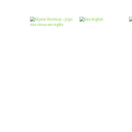
Língua
Estrangeira
Caça-palavras
Detector de
Caça palavras em
Palavras
inglês
Língua
Estrangeira
Rhyme Workout –
Língua
Jogo das rimas
Estrangeira
em inglês
Bee English