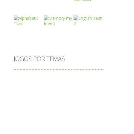
Play
Play
Play
Play
Play
Play
JOGOS POR TEMAS
Play
Play
Play
adição
alfabeto
Android
animais
associar
atenção
atividade
atividades
atividades de matemática
blocos
bola
bolas
caminhos
carro
carros
caça-palavras
ciências
ciências da natureza
coelho