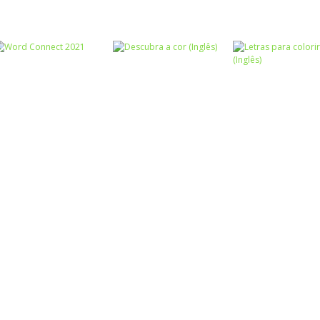
Língua
Estrangeira
Escrita
Língua
Word Search
Kids Numbers
Estrangeira
Animals
Detetive (inglês)
and Alphabets
Língua
Língua
Estrangeira
Estrangeira
Colorir
Word Connect
Descubra a cor
Letras para
2021
(Inglês)
colorir (Inglês)