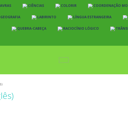
LAVRAS
CIÊNCIAS
COLORIR
COORDENAÇÃO MO
E GEOGRAFIA
LABIRINTO
LÍNGUA ESTRANGEIRA
O
QUEBRA-CABEÇA
RACIOCÍNIO LÓGICO
TRÂNS
S)
lês)