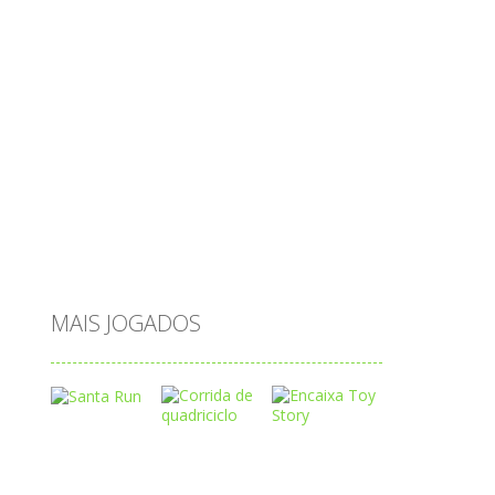
passatempo
peixes
português
princesas
problemas
prova brasil
páscoa
quebra-cabeça
quiz
raciocínio
relacionar
roupas
saeb
saltar
sequência
sistema
subtração
sílabas
tabuada
tabuleiro
trânsito
vestir
vogais
água
MAIS JOGADOS