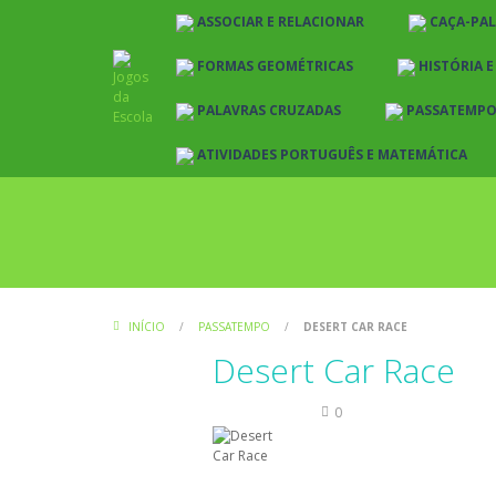
ASSOCIAR E RELACIONAR
CAÇA-PA
FORMAS GEOMÉTRICAS
HISTÓRIA 
PALAVRAS CRUZADAS
PASSATEMP
ATIVIDADES PORTUGUÊS E MATEMÁTICA
INÍCIO
/
PASSATEMPO
/
DESERT CAR RACE
Desert Car Race
Passatempo
0