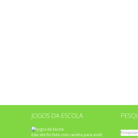
JOGOS DA ESCOLA
PESQ
Pesquisar
Este site foi feito com carinho para você!