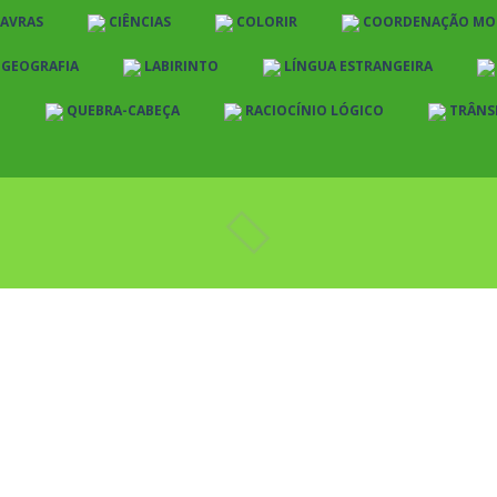
LAVRAS
CIÊNCIAS
COLORIR
COORDENAÇÃO MO
E GEOGRAFIA
LABIRINTO
LÍNGUA ESTRANGEIRA
O
QUEBRA-CABEÇA
RACIOCÍNIO LÓGICO
TRÂNS