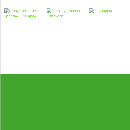
Passatempo
Miss
Charming
Passatempo
Raciocínio
Desert Car
Unicorn
Lógico
Race
Troca sapos
Hairstyle
Associar e
Relacionar
Raciocínio
Funny
Lógico
Princesses –
Mahjong
Raciocínio
Desenvolvido por Jogos da Escola | sitejogosdaescola@gmail.com
Spot the
Connect Fish
Lógico
Difference
World
Flow Mania