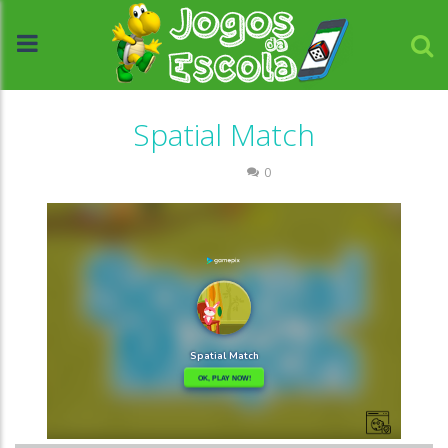
Spatial Match
Memória
0
//