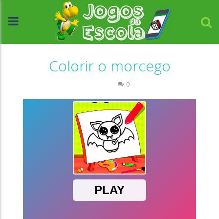
Colorir o morcego
Colorir
0
//