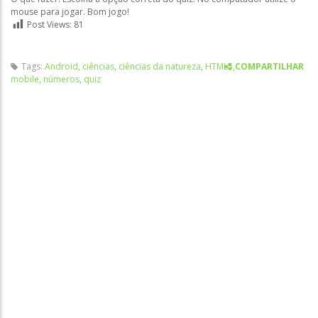
mouse para jogar. Bom jogo!
Post Views:
81
Tags:
Android
,
ciências
,
ciências da natureza
,
HTML5
,
COMPARTILHAR
mobile
,
números
,
quiz