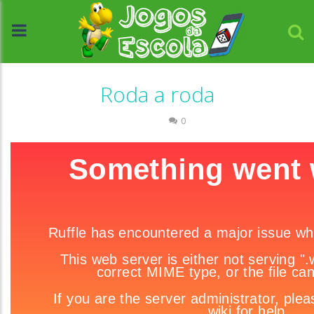
Roda a roda
Escrita
0
//