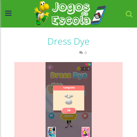
Dress Dye
Passatempo
0
//