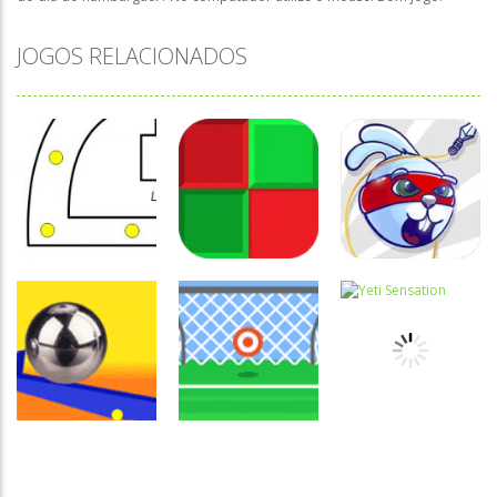
JOGOS RELACIONADOS
Coordenação
Coordenação
Coordenação
Motora
Motora
Motora
Labirinto do
Não toque no
Rabbit
Mouse
vermelho
Samurai
Coordenação
Motora