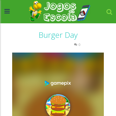
Burger Day
Coordenação Motora
0
//