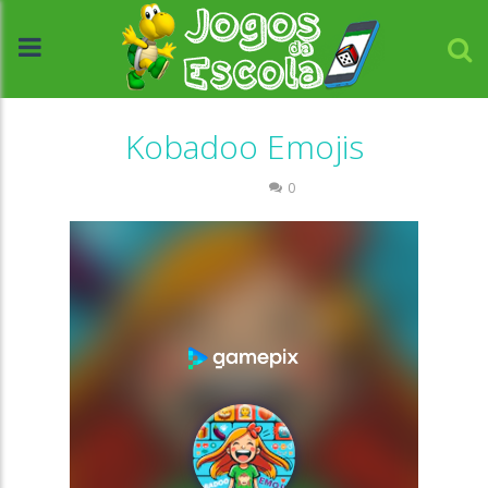
Kobadoo Emojis
Memória
0
//