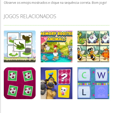
Observe os emojis mostrados e clique na sequência correta. Bom jogo!
JOGOS RELACIONADOS
Memória
Memória
Memória
Animal Kids
Memória dos
Memória dos
Memory
animais III
animais II
Memória
Memória