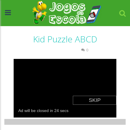
Kid Puzzle ABCD
Língua Estrangeira
0
//