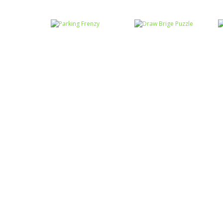
Colorir
Colorir Festa
Raciocínio Lógico
Troca sapos
Junina
Raciocínio Lógico
Draw Brige
Raciocínio Lógico
Parking Frenzy
Puzzle