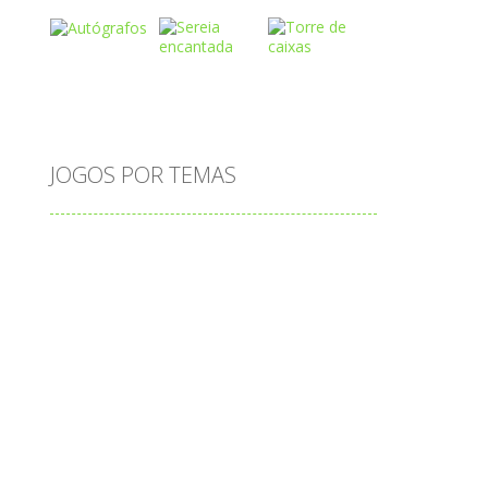
Play
Play
Play
Play
Play
Play
o
JOGOS POR TEMAS
Play
Play
Play
adição
alfabeto
Android
animais
associar
atenção
atividade
atividades
atividades de matemática
o
blocos
bola
bolas
caminhos
carro
carros
caça-palavras
ciências
ciências da natureza
coelho
colorir
completar
conectar