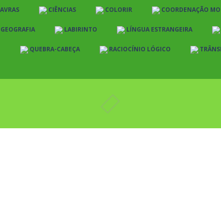
LAVRAS
CIÊNCIAS
COLORIR
COORDENAÇÃO MO
E GEOGRAFIA
LABIRINTO
LÍNGUA ESTRANGEIRA
O
QUEBRA-CABEÇA
RACIOCÍNIO LÓGICO
TRÂNS