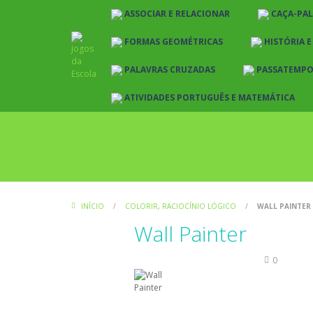
ASSOCIAR E RELACIONAR
CAÇA-PA
FORMAS GEOMÉTRICAS
HISTÓRIA 
PALAVRAS CRUZADAS
PASSATEMP
ATIVIDADES PORTUGUÊS E MATEMÁTICA
INÍCIO
/
COLORIR
,
RACIOCÍNIO LÓGICO
/
WALL PAINTER
Wall Painter
Colorir
Raciocínio Lógico
0