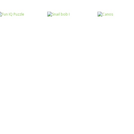
Raciocínio Lógico
Mahjong Connect
Raciocínio Lógico
Raciocínio Lógic
Fish World
Flow Mania
Doctor Acorn 2
Raciocínio Lógico
Raciocínio Lógico
Raciocínio Lógic
Fun IQ Puzzle
Snail bob I
Canos