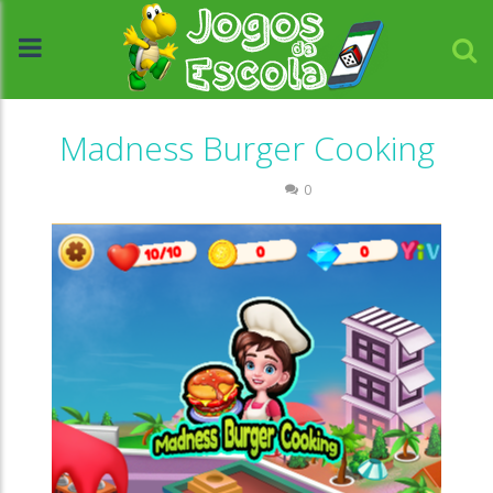
Madness Burger Cooking
Passatempo
0
//