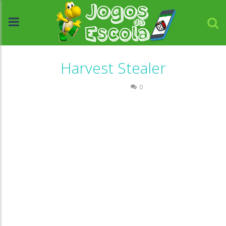
Harvest Stealer
Passatempo
0
//