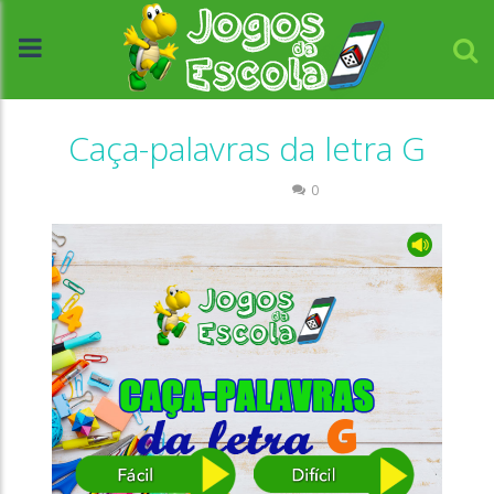
Caça-palavras da letra G
Caça-palavras
0
//