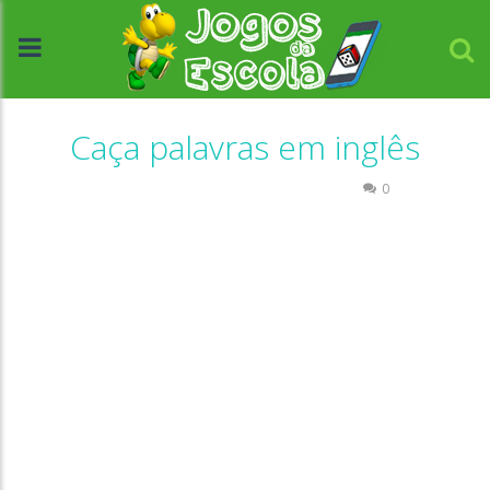
Caça palavras em inglês
Caça-palavras
Língua Estrangeira
0
//