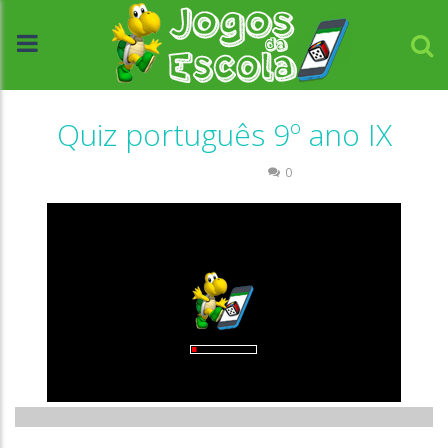
Quiz português 9º ano IX
Quiz Português
0
//