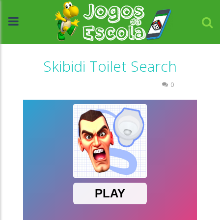
Skibidi Toilet Search
Quebra-cabeça
Raciocínio Lógico
0
//