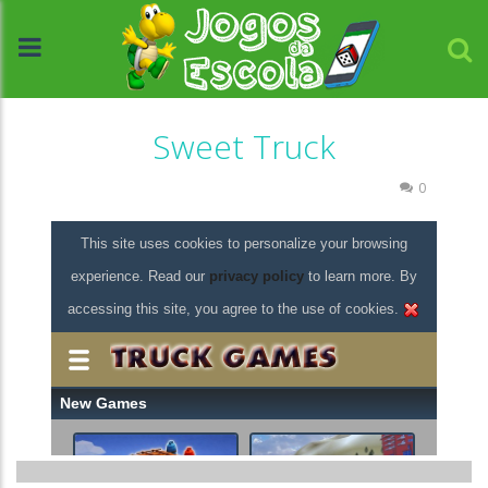
Sweet Truck
Coordenação Motora
Passatempo
Trânsito
0
//