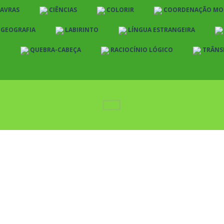
LAVRAS
CIÊNCIAS
COLORIR
COORDENAÇÃO MO
E GEOGRAFIA
LABIRINTO
LÍNGUA ESTRANGEIRA
O
QUEBRA-CABEÇA
RACIOCÍNIO LÓGICO
TRÂNS
s