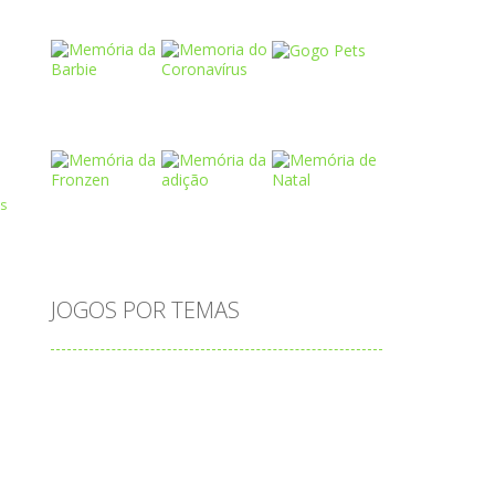
Play
Play
Play
Play
Play
Play
Play
Play
Play
ep
JOGOS POR TEMAS
Play
Play
Play
adição
alfabeto
Android
animais
associar
atenção
atividade
atividades
atividades de matemática