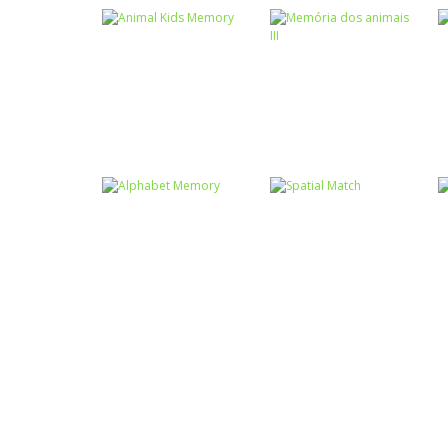
Memória
Memória
Animal Kids
Memória dos
Memory
animais III
Memória
Alphabet
Memória