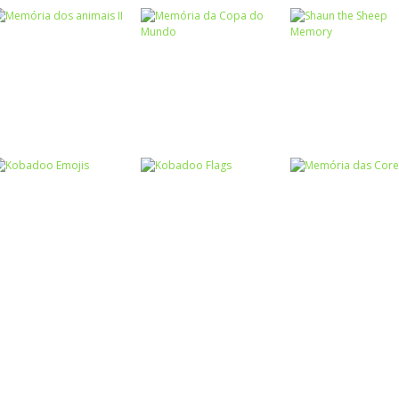
Memória
Memória
Memória
Memória dos
Memória da Copa
Shaun the She
animais II
do Mundo
Memory
Memória
Memória das
Memória
Memória