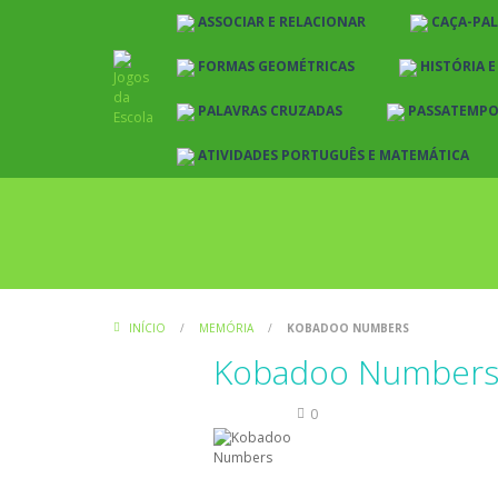
ASSOCIAR E RELACIONAR
CAÇA-PA
FORMAS GEOMÉTRICAS
HISTÓRIA 
PALAVRAS CRUZADAS
PASSATEMP
ATIVIDADES PORTUGUÊS E MATEMÁTICA
INÍCIO
/
MEMÓRIA
/
KOBADOO NUMBERS
Kobadoo Number
Memória
0