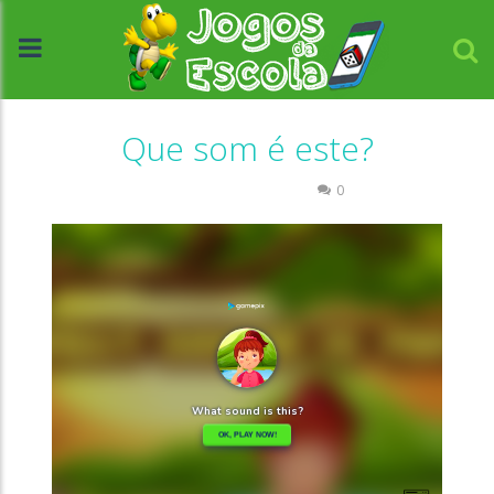
Que som é este?
Associar e Relacionar
0
//