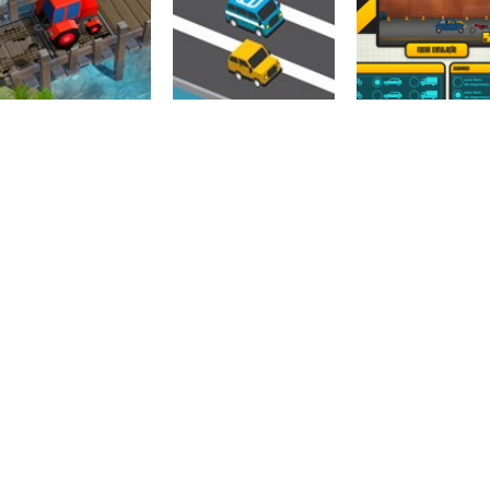
Transporter
Coordenação
Coordenação
Truck Driver
Motora
Motora
Simulator
Two cars
Sweet Truck
Trânsito
Coordenação
Tractor Puzzle
Motora
Ciências
Farming
Driver Highway
Crash test