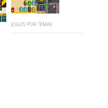
Play
Play
Play
JOGOS POR TEMAS
Play
Play
Play
adição
alfabeto
Android
animais
associar
atenção
atividade
atividades
atividades de matemática
blocos
bola
bolas
caminhos
carro
carros
caça-palavras
ciências
ciências da natureza
coelho
colorir
completar
conectar
contagem
coordenação
cores
corpo humano
corrida
cozinhar