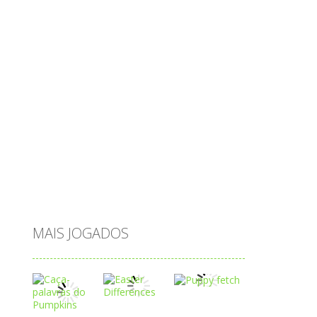
ovos
palavras
Papai Noel
passatempo
peixes
português
princesas
problemas
prova brasil
páscoa
quebra-cabeça
quiz
raciocínio
relacionar
roupas
saeb
saltar
sequência
sistema
subtração
sílabas
tabuada
tabuleiro
trânsito
vestir
vogais
água
MAIS JOGADOS