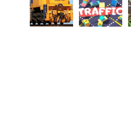
Raciocínio Lógico
Coordenação
Estacionamento
Motora
Moto Pizza
de Entregadores
Trânsito
Train Simulator
Trânsito
3D
Traffic.io