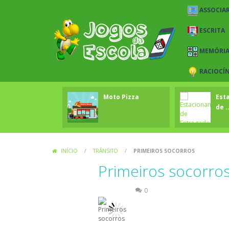
ASSOCIAR
ESCRITA
MEMÓRI
RACIOCÍ
Moto Pizza
Est
de .
INÍCIO
/
TRÂNSITO
/
PRIMEIROS SOCORROS
Primeiros socorro
Trânsito
0