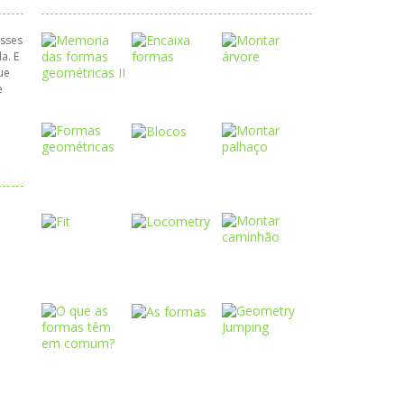
esses
a. E
ue
e
Play
Play
Play
Play
Play
Play
Play
Play
Play