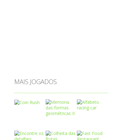
princesas
problemas
prova brasil
páscoa
quebra-cabeça
quiz
raciocínio
relacionar
roupas
saeb
saltar
sequência
sistema
subtração
sílabas
tabuada
tabuleiro
trânsito
vestir
vogais
água
MAIS JOGADOS