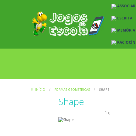
ASSOCIAR
ESCRITA
MEMÓRIA
RACIOCÍN
INÍCIO
/
FORMAS GEOMÉTRICAS
/
SHAPE
Shape
Formas Geométricas
0