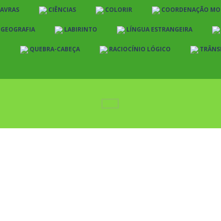
LAVRAS
CIÊNCIAS
COLORIR
COORDENAÇÃO MO
E GEOGRAFIA
LABIRINTO
LÍNGUA ESTRANGEIRA
O
QUEBRA-CABEÇA
RACIOCÍNIO LÓGICO
TRÂNS