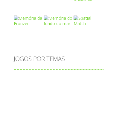
Play
Play
Play
ep
Play
Play
Play
JOGOS POR TEMAS
Play
Play
Play
adição
alfabeto
Android
animais
associar
atenção
atividade
atividades
atividades de matemática
blocos
bola
bolas
caminhos
carro
carros
caça-palavras
ciências
ciências da natureza
coelho