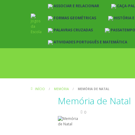
ASSOCIAR E RELACIONAR
CAÇA-PA
FORMAS GEOMÉTRICAS
HISTÓRIA 
PALAVRAS CRUZADAS
PASSATEMP
ATIVIDADES PORTUGUÊS E MATEMÁTICA
INÍCIO
/
MEMÓRIA
/
MEMÓRIA DE NATAL
Memória de Natal
Memória
0