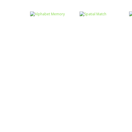
Memória
Memória
Animal Kids
Memória dos
Memory
animais III
Memória
Alphabet
Memória
Memory
Spatial Match