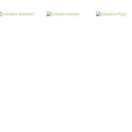
Memória
Memória
Memória
Memória dos
Memória da Copa
Shaun the She
animais II
do Mundo
Memory
Memória
Kobadoo
Memória
Memória
Numbers
Kobadoo Emojis
Kobadoo Flags